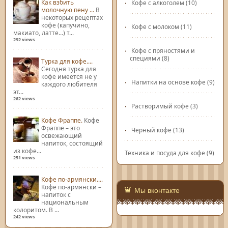
Как взбить
Кофе с алкоголем
(10)
молочную пену ...
В
некоторых рецептах
кофе (капучино,
Кофе с молоком
(11)
макиато, латте…) т...
292 views
Кофе с пряностями и
специями
(8)
Турка для кофе....
Сегодня турка для
кофе имеется не у
Напитки на основе кофе
(9)
каждого любителя
эт...
262 views
Растворимый кофе
(3)
Кофе Фраппе.
Кофе
Фраппе – это
Черный кофе
(13)
освежающий
напиток, состоящий
из кофе...
Техника и посуда для кофе
(9)
251 views
Кофе по-армянски....
Кофе по-армянски –
Мы вконтакте
напиток с
национальным
колоритом. В ...
242 views