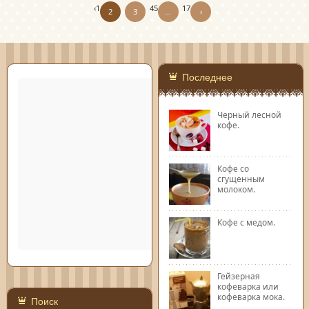
‹
1
4
5
17
2
3
…
›
Последнее
Черный лесной
кофе.
Кофе со
сгущенным
молоком.
Кофе с медом.
Гейзерная
кофеварка или
кофеварка мока.
Поиск