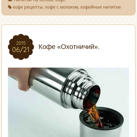
кофе рецепты
, кофе с молоком, кофейные напитки
2015
2015
Кофе «Охотничий».
06/21
06/21