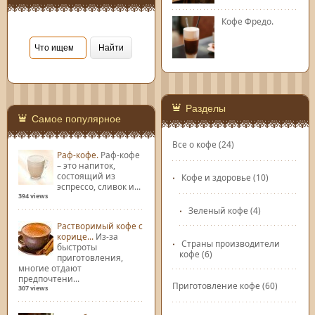
Кофе Фредо.
Разделы
Самое популярное
Все о кофе
(24)
Раф-кофе.
Раф-кофе
– это напиток,
состоящий из
Кофе и здоровье
(10)
эспрессо, сливок и...
394 views
Зеленый кофе
(4)
Растворимый кофе с
корице...
Из-за
Страны производители
быстроты
кофе
(6)
приготовления,
многие отдают
предпочтени...
Приготовление кофе
(60)
307 views