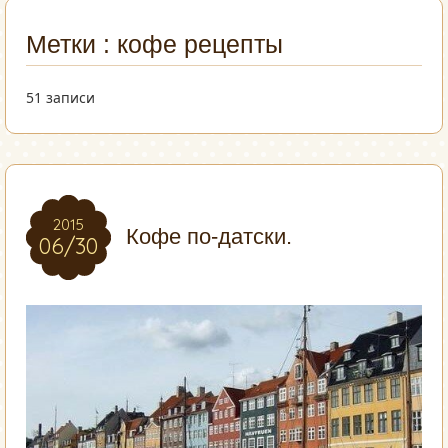
Метки : кофе рецепты
51 записи
2015
2015
Кофе по-датски.
06/30
06/30