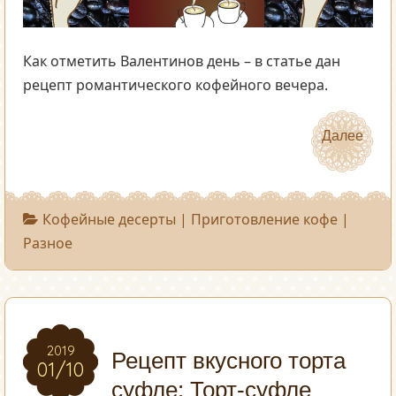
Как отметить Валентинов день – в статье дан
рецепт романтического кофейного вечера.
Далее
Далее
Кофейные десерты
|
Приготовление кофе
|
Разное
2019
2019
Рецепт вкусного торта
01/10
01/10
суфле: Торт-суфле