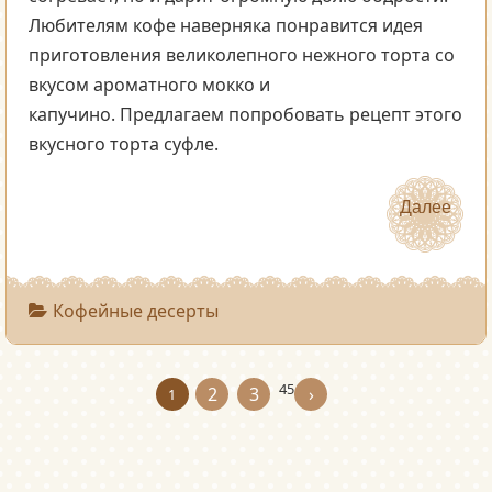
Любителям кофе наверняка понравится идея
приготовления великолепного нежного торта со
вкусом ароматного мокко и
капучино. Предлагаем попробовать рецепт этого
вкусного торта суфле.
Далее
Далее
Кофейные десерты
4
5
2
3
›
1