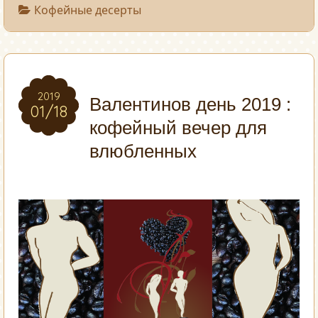
Кофейные десерты
2019
2019
Валентинов день 2019 :
01/18
01/18
кофейный вечер для
влюбленных