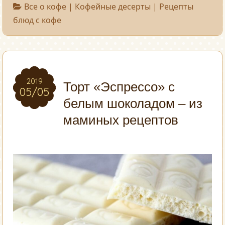
Все о кофе
|
Кофейные десерты
|
Рецепты
блюд с кофе
2019
2019
Торт «Эспрессо» с
05/05
05/05
белым шоколадом – из
маминых рецептов