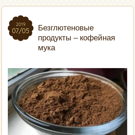
2019
2019
Безглютеновые
07/05
07/05
продукты – кофейная
мука