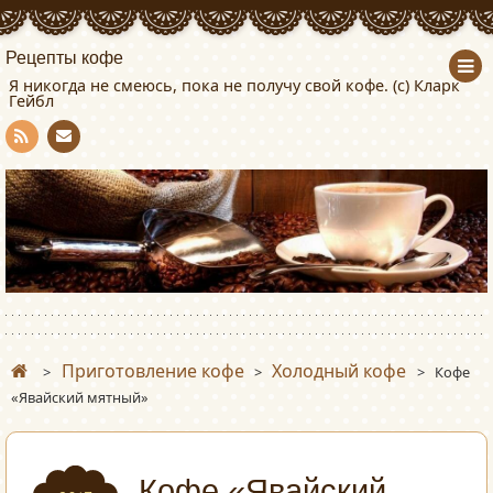
Рецепты кофе
Я никогда не смеюсь, пока не получу свой кофе. (с) Кларк
Гейбл
Con
RSS
tact
Приготовление кофе
Холодный кофе
>
>
>
Кофе
«Явайский мятный»
Кофе «Явайский