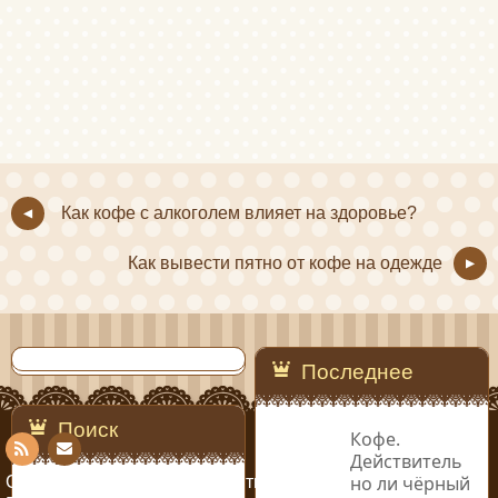
Как кофе с алкоголем влияет на здоровье?
Как вывести пятно от кофе на одежде
Последнее
Поиск
Кофе.
Действитель
Con
RSS
но ли чёрный
Copyright © 2014-2019 Рецепты кофе