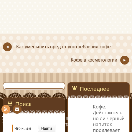
Как уменьшить вред от употребления кофе
Кофе в косметологии
Последнее
Поиск
Кофе.
Действитель
Con
RSS
но ли чёрный
Copyright © 2014-2019 Рецепты кофе
напиток
Рецепты приготовления натурального и
tact
продлевает
растворимого кофе