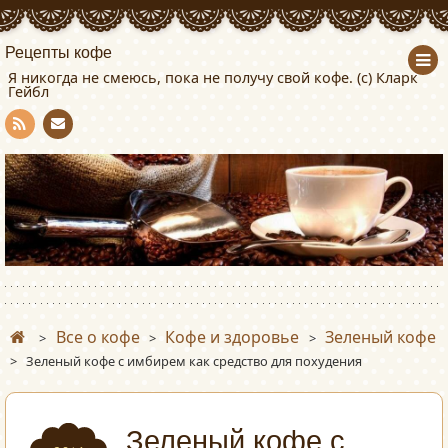
Рецепты кофе
Я никогда не смеюсь, пока не получу свой кофе. (с) Кларк
Гейбл
Con
RSS
tact
Все о кофе
Кофе и здоровье
Зеленый кофе
>
>
>
>
Зеленый кофе с имбирем как средство для похудения
Зеленый кофе с