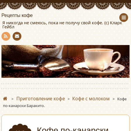
Рецепты кофе
Я никогда не смеюсь, пока не получу свой кофе. (с) Кларк
Гейбл
Con
RSS
tact
Приготовление кофе
Кофе с молоком
>
>
>
Кофе
по-канарски Баракито.
Кофе по-канарски