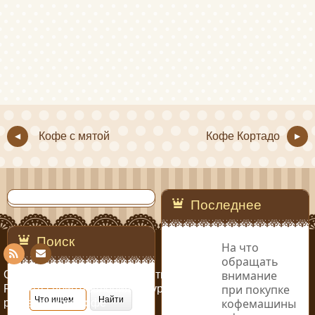
Кофе с мятой
Кофе Кортадо
Последнее
Поиск
На что
обращать
Con
RSS
внимание
Copyright © 2014-2019 Рецепты кофе
при покупке
Рецепты приготовления натурального и
tact
кофемашины
растворимого кофе