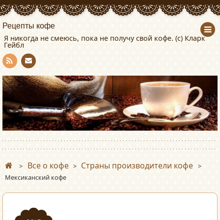
Рецепты кофе
Я никогда не смеюсь, пока не получу свой кофе. (с) Кларк
Гейбл
Con
RSS
tact
Все о кофе
Страны производители кофе
>
>
>
Мексиканский кофе