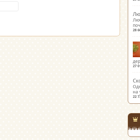
Лю
Лю
поч
28 
дер
27 
Ск
Од
на 
22 