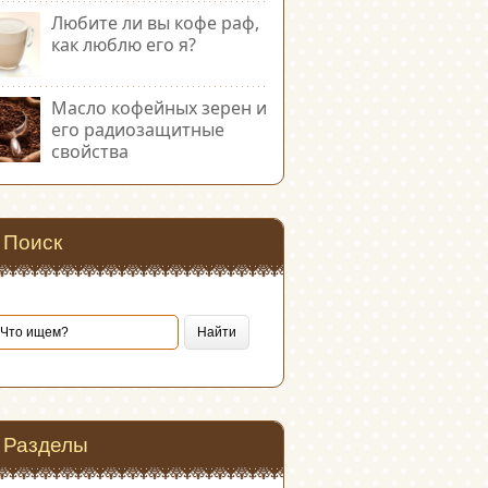
Любите ли вы кофе раф,
как люблю его я?
Масло кофейных зерен и
его радиозащитные
свойства
Поиск
Разделы