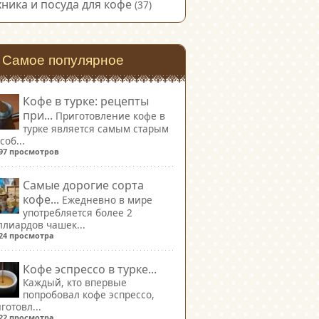
хника и посуда для кофе
(37)
Самое популярное
Кофе в турке: рецепты
при...
Приготовление кофе в
турке является самым старым
соб...
497 просмотров
Самые дорогие сорта
кофе...
Ежедневно в мире
употребляется более 2
лиардов чашек...
424 просмотра
Кофе эспрессо в турке...
Каждый, кто впервые
попробовал кофе эспрессо,
готовл...
322 просмотра