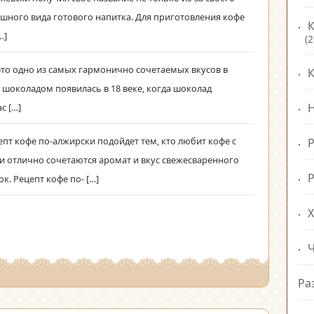
ошного вида готового напитка. Для приготовления кофе
К
…]
(2
это одно из самых гармонично сочетаемых вкусов в
 шоколадом появилась в 18 веке, когда шоколад
Н
с […]
епт кофе по-алжирски подойдет тем, кто любит кофе с
и отлично сочетаются аромат и вкус свежесваренного
Р
к. Рецепт кофе по- […]
Ра