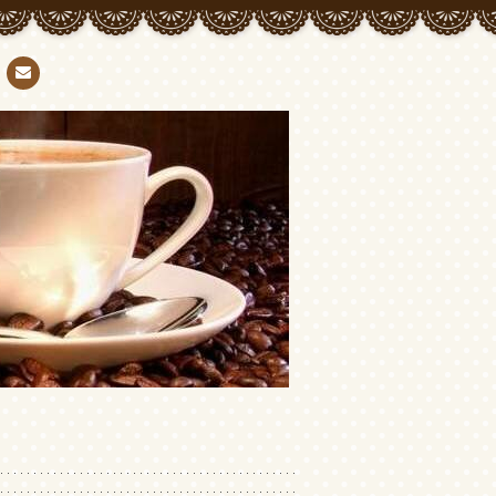
Con
tact