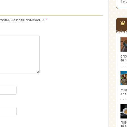
Те
тельные поля помечены
*
спо
40 
мил
37 
при
29 