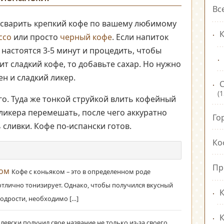
Вс
 сварить крепкий кофе по вашему любимому
К
ссо
или просто
черный кофе
. Если напиток
е настоятся 3-5 минут и процедить, чтобы
бит сладкий кофе, то добавьте сахар. Но нужно
ен и сладкий ликер.
(1
го. Туда же тонкой струйкой влить кофейный
ликера перемешать, после чего аккуратно
Го
 сливки. Кофе по-испански готов.
Ко
Пр
ком
Кофе с коньяком – это в определенном роде
тлично тонизирует. Однако, чтобы получился вкусный
К
одрости, необходимо […]
левски получил свое название не только из-за своего